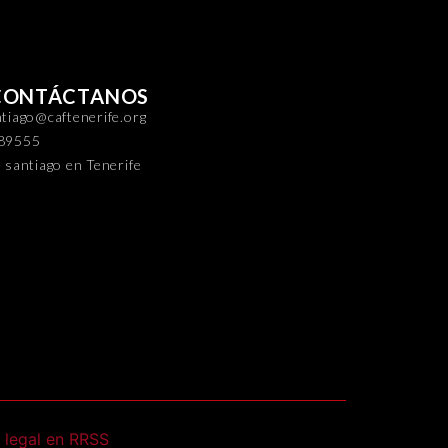
CONTÁCTANOS
tiago@caftenerife.org
89555
 santiago en Tenerife
 legal en RRSS