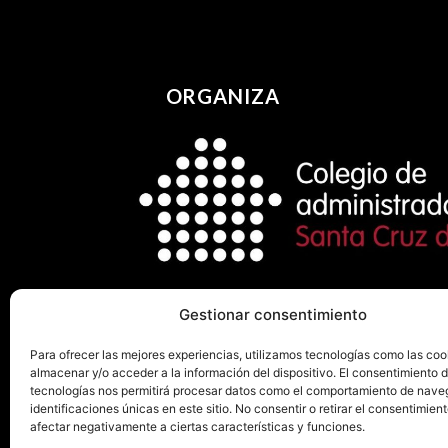
ORGANIZA
Gestionar consentimiento
Para ofrecer las mejores experiencias, utilizamos tecnologías como las coo
almacenar y/o acceder a la información del dispositivo. El consentimiento 
tecnologías nos permitirá procesar datos como el comportamiento de nave
identificaciones únicas en este sitio. No consentir o retirar el consentimien
afectar negativamente a ciertas características y funciones.
Canal de denu