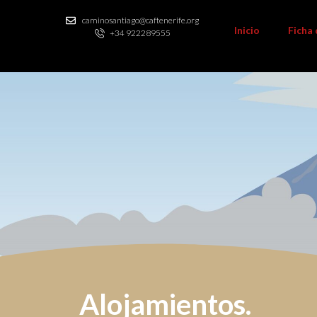
caminosantiago@caftenerife.org
Inicio
Ficha
+34 922289555
Alojamientos.