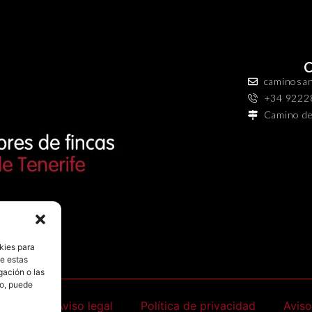
caminosan
+34 9222
Camino de
kies para
de estas
gación o las
to, puede
ncias
Aviso legal
Política de privacidad
Aviso